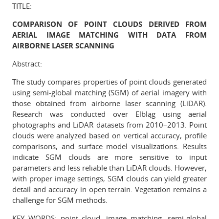
TITLE:
Reviewers
COMPARISON OF POINT CLOUDS DERIVED FROM
Published volumes
AERIAL IMAGE MATCHING WITH DATA FROM
AIRBORNE LASER SCANNING
In memoriam
Abstract:
Links
The study compares properties of point clouds generated
using semi-global matching (SGM) of aerial imagery with
Contact
those obtained from airborne laser scanning (LiDAR).
Research was conducted over Elbląg using aerial
photographs and LiDAR datasets from 2010–2013. Point
clouds were analyzed based on vertical accuracy, profile
comparisons, and surface model visualizations. Results
indicate SGM clouds are more sensitive to input
parameters and less reliable than LiDAR clouds. However,
with proper image settings, SGM clouds can yield greater
detail and accuracy in open terrain. Vegetation remains a
challenge for SGM methods.
KEY WORDS: point cloud, image matching, semi-global