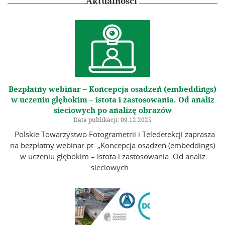
NOWE WŁADZE POLSKIEGO
O Archiwum
TOWARZYSTWA FOTOGRAMETRII I
Aktualności
Komitet Naukowy
TELEDETEKCJI WYBRANE
Redakcja
WIĘCEJ

Wytyczne dla autorów
Wytyczne dla recenzentów
Recenzenci
Wydane tomy
Bezpłatny webinar – Koncepcja osadzeń (embeddings)
w uczeniu głębokim – istota i zastosowania. Od analiz
In memoriam
sieciowych po analizę obrazów
Data publikacji: 09.12.2025
Linki
Polskie Towarzystwo Fotogrametrii i Teledetekcji zaprasza
na bezpłatny webinar pt. „Koncepcja osadzeń (embeddings)
Kontakt
w uczeniu głębokim – istota i zastosowania. Od analiz
sieciowych...