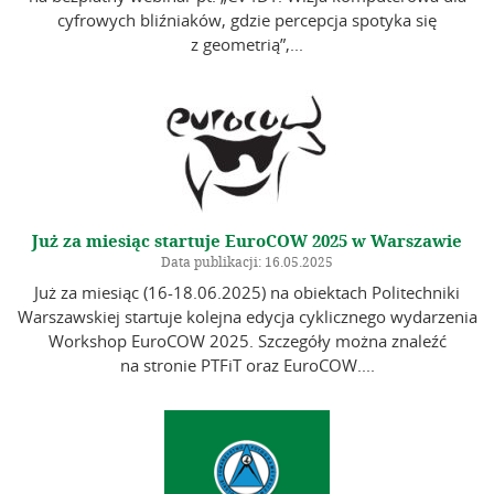
Polskie Towarzystwo Fotogrametrii i Teledetekcji zaprasza
na bezpłatny webinar pt. „CV4DT: Wizja komputerowa dla
cyfrowych bliźniaków, gdzie percepcja spotyka się
z geometrią”,...
Już za miesiąc startuje EuroCOW 2025 w Warszawie
Data publikacji: 16.05.2025
Już za miesiąc (16-18.06.2025) na obiektach Politechniki
Warszawskiej startuje kolejna edycja cyklicznego wydarzenia
Workshop EuroCOW 2025. Szczegóły można znaleźć
na stronie PTFiT oraz EuroCOW....