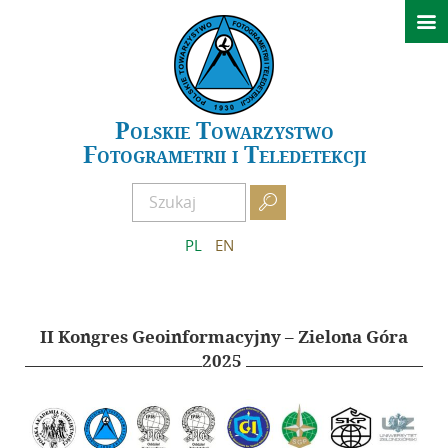

Aktualności
Konferencje
GeoSpatial Week ISPRS 2027 Warszawa
Polskie Towarzystwo
Fotogrametrii i Teledetekcji
XXIV Sympozjum Kielce 2026
Archiwum wydarzeń

O PTFiT
PL
EN
Historia
Obecny Zarząd
Poprzednie Zarządy
II Kongres Geoinformacyjny – Zielona Góra
Regulamin
2025
Zostań członkiem
AFKiT