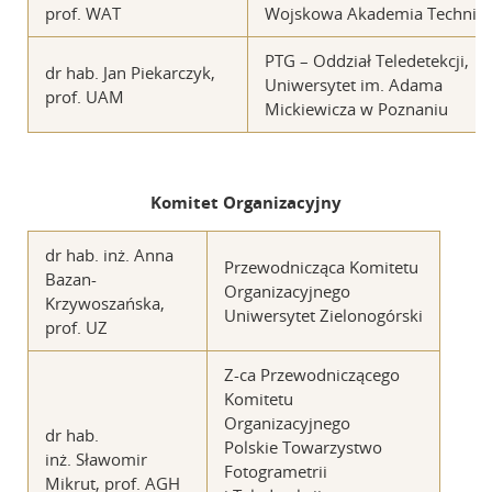
prof. WAT
Wojskowa Akademia Technic
PTG – Oddział Teledetekcji,
dr hab. Jan Piekarczyk,
Uniwersytet im. Adama
prof. UAM
Mickiewicza w Poznaniu
Komitet Organizacyjny
dr hab. inż. Anna
Przewodnicząca Komitetu
Bazan-
Organizacyjnego
Krzywoszańska,
Uniwersytet Zielonogórski
prof. UZ
Z-ca Przewodniczącego
Komitetu
Organizacyjnego
dr hab.
Polskie Towarzystwo
inż. Sławomir
Fotogrametrii
Mikrut, prof. AGH