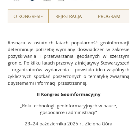
O Archiwum
O KONGRESIE
REJESTRACJA
PROGRAM
Komitet Naukowy
Redakcja
Wytyczne dla autorów
Rosnąca w ostatnich latach popularność geoinformacji
Wytyczne dla recenzentów
determinuje potrzebę wymiany doświadczeń w zakresie
Recenzenci
pozyskiwania i przetwarzania geodanych w szerszym
gronie. Po kilku latach przerwy z inicjatywy Stowarzyszeń
Wydane tomy
– organizatorów wydarzenia – powstała idea wspólnych
In memoriam
cyklicznych spotkań poszerzonych o tematykę związaną
z systemami informacji przestrzennej.
Linki
II
Kongres
Geoinformacyjny
„Rola technologii geoinformacyjnych w nauce,
Kontakt
gospodarce i administracji”
23–24 października 2025 r., Zielona Góra