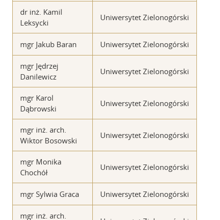
dr inż. Kamil
Uniwersytet Zielonogórski
Leksycki
mgr Jakub Baran
Uniwersytet Zielonogórski
mgr Jędrzej
Uniwersytet Zielonogórski
Danilewicz
mgr Karol
Uniwersytet Zielonogórski
Dąbrowski
mgr inż. arch.
Uniwersytet Zielonogórski
Wiktor Bosowski
mgr Monika
Uniwersytet Zielonogórski
Chochół
mgr Sylwia Graca
Uniwersytet Zielonogórski
mgr inż. arch.