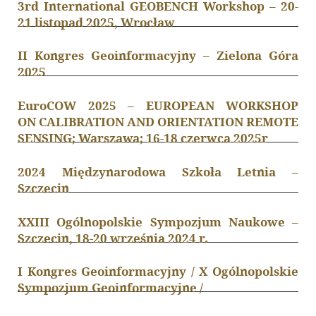
3rd International GEOBENCH Workshop – 20-
O Archiwum
21 listopad 2025, Wrocław
Komitet Naukowy
II Kongres Geoinformacyjny – Zielona Góra
Redakcja
2025
Wytyczne dla autorów
Wytyczne dla recenzentów
EuroCOW 2025 – EUROPEAN WORKSHOP
ON CALIBRATION AND ORIENTATION REMOTE
Recenzenci
SENSING; Warszawa; 16-18 czerwca 2025r
Wydane tomy
2024 Międzynarodowa Szkoła Letnia –
In memoriam
Szczecin
Linki
XXIII Ogólnopolskie Sympozjum Naukowe –
Szczecin, 18-20 września 2024 r.
Kontakt
I Kongres Geoinformacyjny / X Ogólnopolskie
Sympozjum Geoinformacyjne /