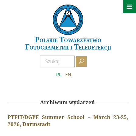

Aktualności
Konferencje
GeoSpatial Week ISPRS 2027 Warszawa
Polskie Towarzystwo
Fotogrametrii i Teledetekcji
XXIV Sympozjum Kielce 2026
Archiwum wydarzeń

O PTFiT
PL
EN
Historia
Obecny Zarząd
Poprzednie Zarządy
Archiwum wydarzeń
Regulamin
PTFiT/DGPF Summer School –
March 23-25,
Zostań członkiem
2026, Darmstadt
AFKiT