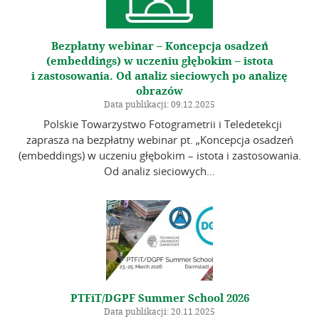
O Archiwum
Komitet Naukowy
Bezpłatny webinar – Koncepcja osadzeń
Redakcja
(embeddings) w uczeniu głębokim – istota
i zastosowania. Od analiz sieciowych po analizę
Wytyczne dla autorów
obrazów
Wytyczne dla recenzentów
Data publikacji: 09.12.2025
Polskie Towarzystwo Fotogrametrii i Teledetekcji
Recenzenci
zaprasza na bezpłatny webinar pt. „Koncepcja osadzeń
Wydane tomy
(embeddings) w uczeniu głębokim – istota i zastosowania.
Od analiz sieciowych...
In memoriam
Linki
Kontakt
PTFiT/DGPF Summer School 2026
Data publikacji: 20.11.2025