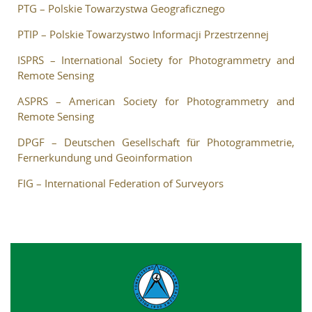
PTG – Polskie Towarzystwa Geograficznego
O Archiwum
PTIP – Polskie Towarzystwo Informacji Przestrzennej
Komitet Naukowy
Redakcja
ISPRS – International Society for Photogrammetry and
Remote Sensing
Wytyczne dla autorów
ASPRS – American Society for Photogrammetry and
Wytyczne dla recenzentów
Remote Sensing
Recenzenci
DPGF – Deutschen Gesellschaft für Photogrammetrie,
Wydane tomy
Fernerkundung und Geoinformation
In memoriam
FIG – International Federation of Surveyors
Linki
Kontakt