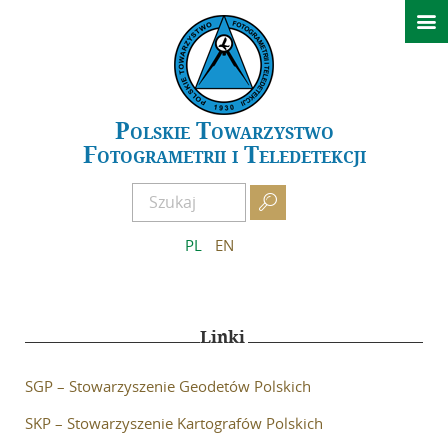

Aktualności
Konferencje
GeoSpatial Week ISPRS 2027 Warszawa
Polskie Towarzystwo
Fotogrametrii i Teledetekcji
XXIV Sympozjum Kielce 2026
Archiwum wydarzeń

O PTFiT
PL
EN
Historia
Obecny Zarząd
Poprzednie Zarządy
Linki
Regulamin
SGP – Stowarzyszenie Geodetów Polskich
Zostań członkiem
SKP – Stowarzyszenie Kartografów Polskich
AFKiT