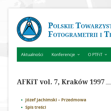
Polskie Towarzys
Fotogrametrii i T
Aktualności
Konferencje
O PTFiT
GeoSpatial Week
Historia
ISPRS 2027
Obecny Zarz
Warszawa
AFKiT vol. 7, Kraków 1997
Poprzednie
XXIV Sympozjum
Zarządy
Kielce 2026
Regulamin
Archiwum
Józef Jachimski – Przedmowa
wydarzeń
Zostań człon
Spis treści