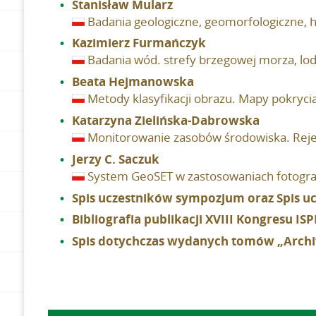
Stanisław Mularz
Badania geologiczne, geomorfologiczne,
Kazimierz Furmańczyk
Badania wód. strefy brzegowej morza, lo
Beata Hejmanowska
Metody klasyfikacji obrazu. Mapy pokryci
Katarzyna Zielińska-Dabrowska
Monitorowanie zasobów środowiska. Rejes
Jerzy C. Saczuk
System GeoSET w zastosowaniach fotogr
Spis uczestników sympozjum oraz Spis u
Bibliografia publikacji XVIII Kongresu IS
Spis dotychczas wydanych tomów „Archiwu