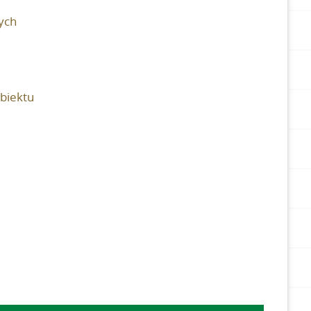
ych
obiektu