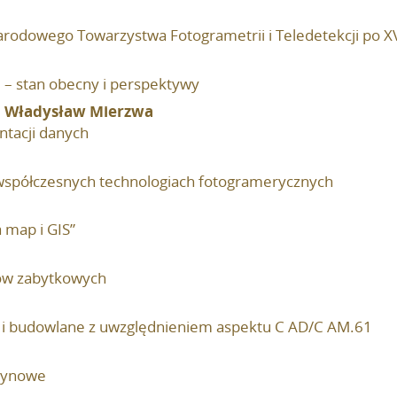
recenzentów
arodowego Towarzystwa Fotogrametrii i Teledetekcji po X
Recenzenci
Wydane tomy
e – stan obecny i perspektywy
, Władysław Mierzwa
ntacji danych
 współczesnych technologiach fotogramerycznych
 map i GIS”
ów zabytkowych
i budowlane z uwzględnieniem aspektu C AD/C AM.61
szynowe