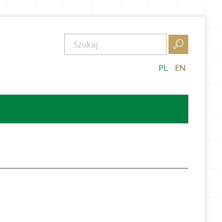

PL
EN