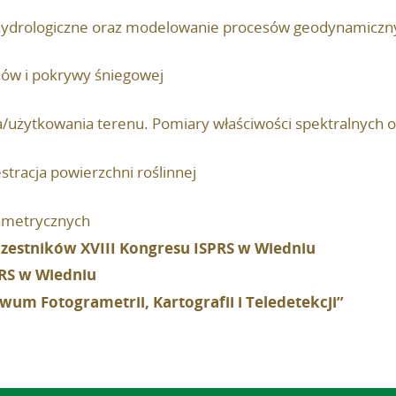
 hydrologiczne oraz modelowanie procesów geodynamiczn
dów i pokrywy śniegowej
a/użytkowania terenu. Pomiary właściwości spektralnych 
tracja powierzchni roślinnej
ametrycznych
czestników XVIII Kongresu ISPRS w Wiedniu
PRS w Wiedniu
m Fotogrametrii, Kartografii i Teledetekcji”