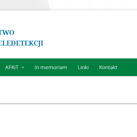
two
eledetekcji
AFKiT
In memoriam
Linki
Kontakt
O Archiwum
ąd
Komitet
Naukowy
Redakcja
Wytyczne dla
autorów
kiem
Wytyczne dla