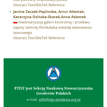
Abstract
Text/BibTeX Reference
Janina Zaczek-Peplinska, Artur Adamek,
Katarzyna Osińska-Skotak,Anna Adamek
Inwentaryzacja galerii kontrolnej i przelewu
zapory ziemnej Klimkówka metodą skanowania
laserowego
Abstract
Text/BibTeX Reference
PTFiT jest Sekcją Naukową Stowarzyszenia
Geodetów Polskich
e-mail:
ptfit@sgp.geodezja.org.pl