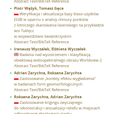
Abstract
Text/BibTeX Reference
Piotr Wężyk, Tomasz Gęca
Weryfikacja i aktualizacja bazy klaso-użytków
EGIB w oparciu o analizy chmury punktów
z lotniczego skanowania laserowego na przykładzie
wsi Tuklęcz
w województwie świętokrzyskim
Abstract
Text/BibTeX Reference
Ireneusz Wyczałek, Elżbieta Wyczałek
Badania nad wyostrzeniem i klasyfikacją
obiektową wielospektralnego obrazu Worldview-2
Abstract
Text/BibTeX Reference
Adrian Zarychta, Roksana Zarychta
Zastosowanie „korekty efektu wygładzenia”
w badaniach form geomorfologicznych
Abstract
Text/BibTeX Reference
Roksana Zarychta, Adrian Zarychta
Zastosowanie krigingu zwyczajnego
do rekonstrukcji i wizualizacji reliefu w miejscach
odkrywkowej eksploatacji piasku