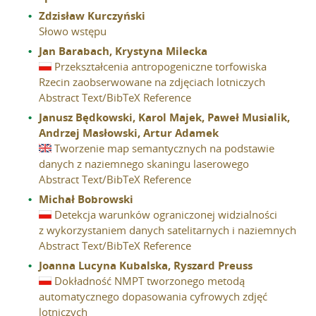
Zdzisław Kurczyński
O Archiwum
Słowo wstępu
Komitet Naukowy
Jan Barabach, Krystyna Milecka
Redakcja
Przekształcenia antropogeniczne torfowiska
Rzecin zaobserwowane na zdjęciach lotniczych
Wytyczne dla autorów
Abstract
Text/BibTeX Reference
Wytyczne dla recenzentów
Janusz Będkowski, Karol Majek, Paweł Musialik,
Recenzenci
Andrzej Masłowski, Artur Adamek
Wydane tomy
Tworzenie map semantycznych na podstawie
danych z naziemnego skaningu laserowego
In memoriam
Abstract
Text/BibTeX Reference
Michał Bobrowski
Linki
Detekcja warunków ograniczonej widzialności
z wykorzystaniem danych satelitarnych i naziemnych
Abstract
Text/BibTeX Reference
Kontakt
Joanna Lucyna Kubalska, Ryszard Preuss
Dokładność NMPT tworzonego metodą
automatycznego dopasowania cyfrowych zdjęć
lotniczych