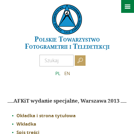

Aktualności
Konferencje
GeoSpatial Week ISPRS 2027 Warszawa
Polskie Towarzystwo
Fotogrametrii i Teledetekcji
XXIV Sympozjum Kielce 2026
Archiwum wydarzeń

O PTFiT
PL
EN
Historia
Obecny Zarząd
Poprzednie Zarządy
AFKiT wydanie specjalne, Warszawa 2013
Regulamin
Okładka i strona tytułowa
Zostań członkiem
Wkładka
AFKiT
Spis treści